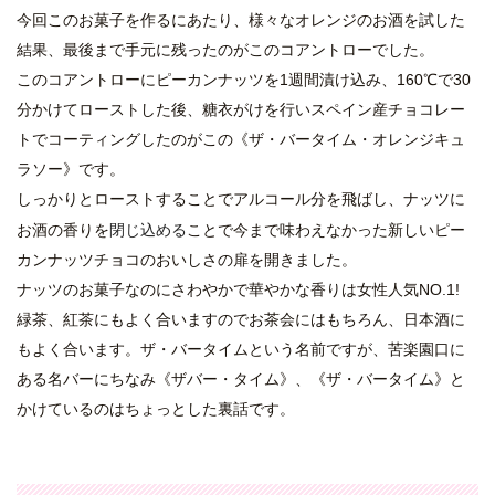
今回このお菓子を作るにあたり、様々なオレンジのお酒を試した
結果、最後まで手元に残ったのがこのコアントローでした。
このコアントローにピーカンナッツを1週間漬け込み、160℃で30
分かけてローストした後、糖衣がけを行いスペイン産チョコレー
トでコーティングしたのがこの《ザ・バータイム・オレンジキュ
ラソー》です。
しっかりとローストすることでアルコール分を飛ばし、ナッツに
閉じ込める
お酒の香りを
ことで今まで味わえなかった新しいピー
カンナッツチョコのおいしさの扉を開きました。
ナッツのお菓子なのにさわやかで華やかな香りは女性人気NO.1!
緑茶、紅茶にもよく合いますのでお茶会にはもちろん、日本酒に
もよく合います。ザ・バータイムという名前ですが、苦楽園口に
ある名バーにちなみ《ザバー・タイム》、《ザ・バータイム》と
かけているのはちょっとした裏話です。