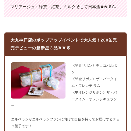
マリアージュ：緑茶、紅茶、ミルクそして日本酒🍵☕️🥛🍶
大丸神戸店のポップアップイベントで大人気！200缶完
売デビューの超新星３品🌟🌟🌟
《🩵青リボン》チョコパルボ
ン
《💛金リボン》ザ・バータイ
ム・フレンチ ラム
《🧡オレンジリボン》ザ・バ
ータイム・オレンジキュラソ
ー
エルベランがエルベランファンに向けて自信を持ってお届けするチョ
コ菓子です！